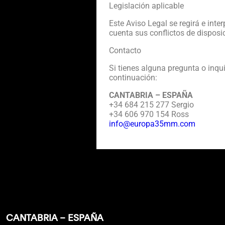
Legislación aplicable
Este Aviso Legal se regirá e inte
cuenta sus conflictos de disposi
Contacto
Si tienes alguna pregunta o inqu
continuación:
CANTABRIA – ESPAÑA
+34 684 215 277 Sergio
+34 606 970 154 Ross
info@europa35mm.com
CANTABRIA – ESPAÑA