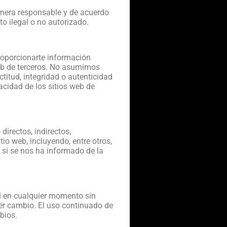
manera responsable y de acuerdo
to ilegal o no autorizado.
proporcionarte información
web de terceros. No asumimos
titud, integridad o autenticidad
acidad de los sitios web de
irectos, indirectos,
tio web, incluyendo, entre otros,
o si se nos ha informado de la
al en cualquier momento sin
ier cambio. El uso continuado de
bios.