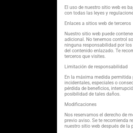
El uso de nuestro sitio web es b
con todas las leyes y regulacione
Enlaces a sitios web de terceros
Nuestro sitio web puede contener
adicional. No tenemos control so
ninguna responsabilidad por los 
del contenido enlazado. Te recom
terceros que visites.
Limitación de responsabilidad
En la máxima medida permitida po
incidentales, especiales o consec
pérdida de beneficios, interrupci
posibilidad de tales daños.
Modificaciones
Nos reservamos el derecho de mod
previo aviso. Se te recomienda r
nuestro sitio web después de la 