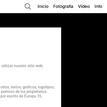
Inicio
Fotografía
Vídeo
Info
utilizar nuestro sitio web,
tros, textos, gráficos, logotipos,
 permiso de los propietarios
 por escrito de Europa 35.